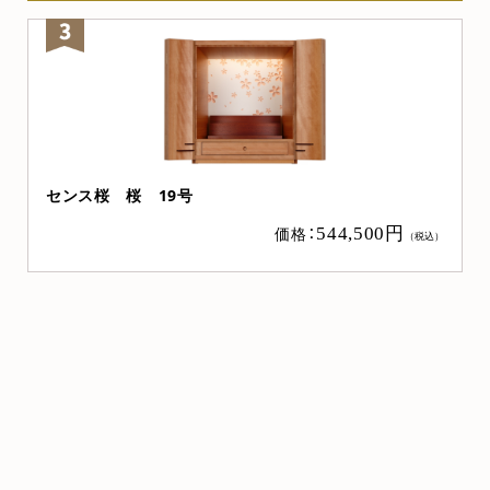
桜 19号
ニュー桜 桜 上置
価格：
544,500円
（税込）
売れ筋
お勧め商