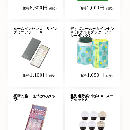
6,600円
2,000円
価格
価格
（税込）
（税込）
ルームインセンス リビン
ディズニールームインセン
グミニアソート６
ス（ドナルドダック・デイ
ジーダック）
1,100円
1,650円
価格
価格
（税込）
（税込）
桜華の雅 -おうかのみや
北海道野菜･海鮮CUPスー
び-
プセットA