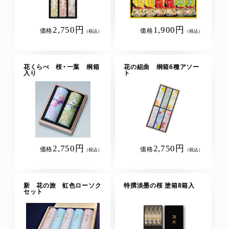
2,750円
1,900円
価格
価格
（税込）
（税込）
花くらべ 桜・一葉 桐箱
花の組曲 桐箱6種アソー
入り
ト
2,750円
2,750円
価格
価格
（税込）
（税込）
新 花の旅 虹色ローソク
特撰淡墨の桜 塗箱8箱入
セット