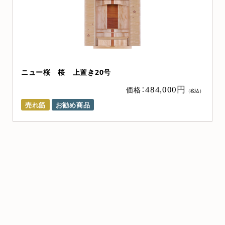
き20号
価格：
484,000円
（税込）
品
サン・ライフオリジナル Mi
新商品
お勧め商品