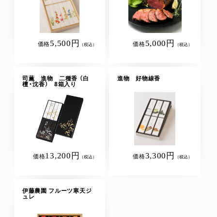
5,500円
5,000円
価格
価格
（税込）
（税込）
司薫 進物 二種香 （白
進物 好物線香
檀・沈香） 8箱入り
13,200円
3,300円
価格
価格
（税込）
（税込）
伊藤農園 フルーツ寒天ジ
ュレ