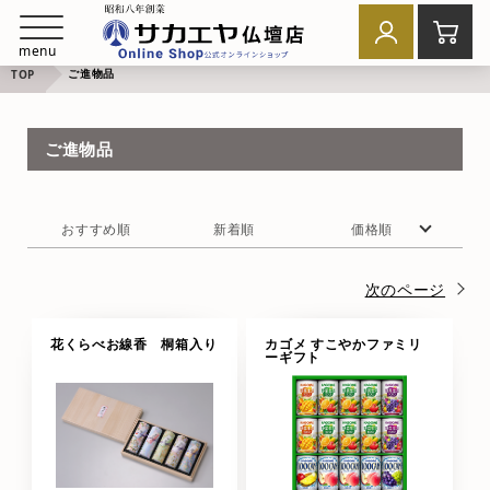
menu
ご進物品
TOP
ご進物品
おすすめ順
新着順
価格順
次のページ
花くらべお線香 桐箱入り
カゴメ すこやかファミリ
ーギフト