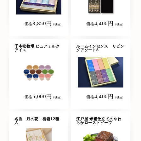
3,850円
4,400円
価格
価格
（税込）
（税込）
千本松牧場 ピュアミルク
ルームインセンス リビン
アイス
グアソート8
5,000円
4,400円
価格
価格
（税込）
（税込）
名香 月の花 桐箱12種
江戸屋 米糀仕立てのやわ
入
らかローストビーフ