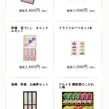
4,400円
1,900円
価格
価格
（税込）
（税込）
和遊 花づくし キャンド
ドライフルーツセットB
ルセット
2,600円
1,900円
価格
価格
（税込）
（税込）
進物 和遊 お線香セット
マルトモ 鰹節屋のこだわ
り椀