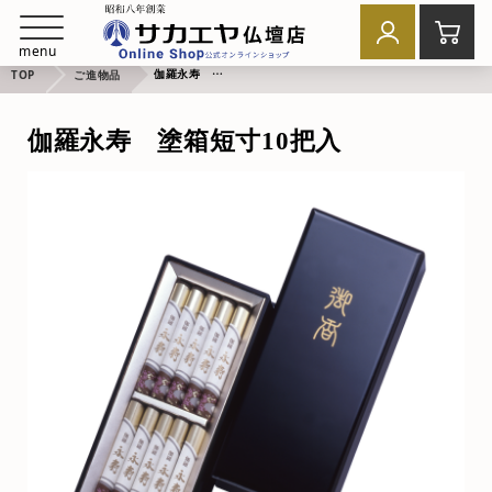
menu
伽羅永寿 塗箱短寸10把入
TOP
ご進物品
伽羅永寿 塗箱短寸10把入