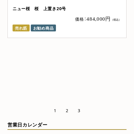
ニュー桜 桜 上置き20号
）
価格：
484,000円
（税込）
売れ筋
お勧め商品
1
2
3
営業日カレンダー