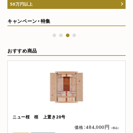
50万円以上
キャンペーン・特集
1
2
3
4
おすすめ商品
ニュー桜 桜 上置き20号
）
価格：
484,000円
（税込）