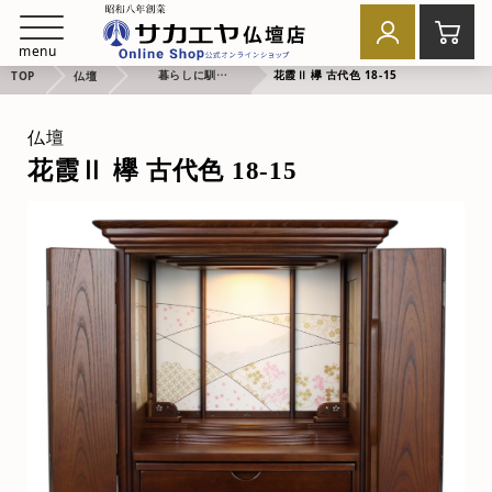
menu
暮らしに馴染む身近なお祈り
花霞Ⅱ 欅 古代色 18-15
TOP
仏壇
仏壇
花霞Ⅱ 欅 古代色 18-15