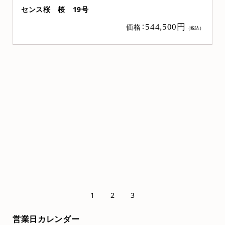
19号
ニュー桜 桜 上置き2
価格：
544,500円
（税込）
売れ筋
お勧め商品
1
2
3
営業日カレンダー