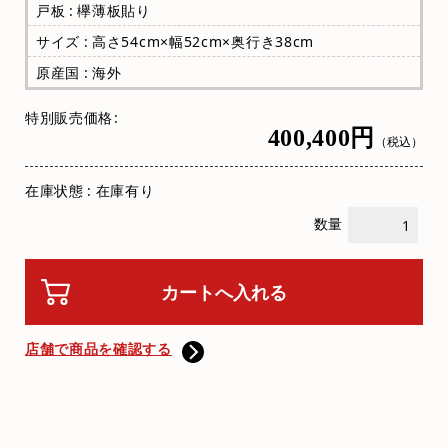
戸板 : 欅薄板貼り
サイズ : 高さ54cm×幅52cm×奥行き38cm
原産国 : 海外
特別販売価格
400,400円
（税込）
在庫状態 : 在庫有り
数量
店舗で商品を確認する