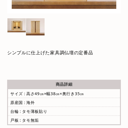
シンプルに仕上げた家具調仏壇の定番品
商品詳細
サイズ : 高さ49㎝×幅38㎝×奥行き35㎝
原産国 : 海外
台輪 : タモ薄板貼り
戸板 : タモ無垢