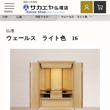
menu
洋室でモダンなお祈り
ウェールス ライト色 16
TOP
仏壇
仏壇
ウェールス ライト色 16