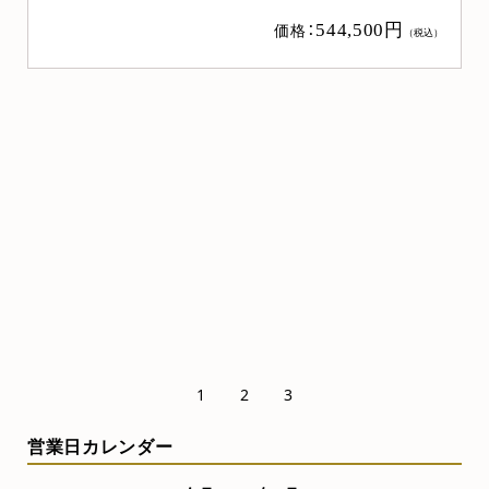
ニュー桜 桜 上置き20号
）
価格：
484,000円
（税込）
売れ筋
お勧め商品
1
2
3
営業日カレンダー