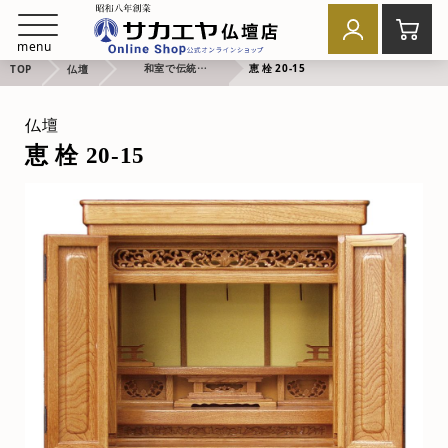
menu
和室で伝統的なお祈り
恵 栓 20-15
TOP
仏壇
仏壇
恵 栓 20-15