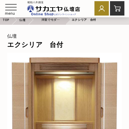
menu
洋室でモダンなお祈り
エクシリア 台付
TOP
仏壇
仏壇
エクシリア 台付