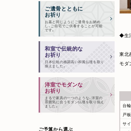
ご遺骨とともに
お祈り
お墓と同じようにご遺骨をお納め
し、ご自宅でご供養することが可能
です。
◆生
和室で伝統的な
東北
お祈り
日本伝統の格調高い和風仏壇を取り
モダ
揃えました。
洋室でモダンな
お祈り
まるで家具の一つのような、洋室の
雰囲気に合うモダン仏壇を取り揃え
台輪
ました。
戸板
サイ
ご予算から選ぶ