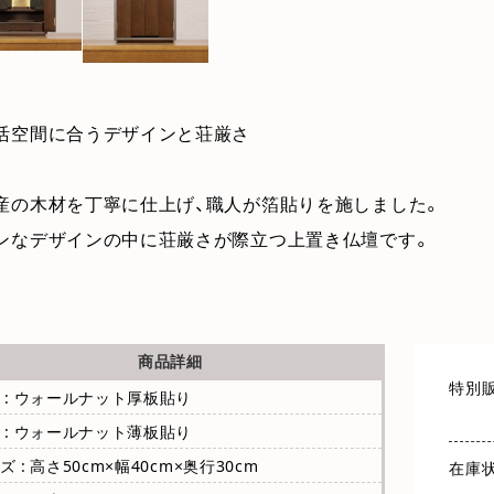
活空間に合うデザインと荘厳さ
産の木材を丁寧に仕上げ、職人が箔貼りを施しました。
ンなデザインの中に荘厳さが際立つ上置き仏壇です。
商品詳細
特別
 : ウォールナット厚板貼り
 : ウォールナット薄板貼り
ズ : 高さ50cm×幅40cm×奥行30cm
在庫状