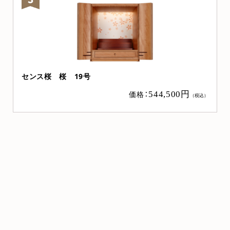
センス桜 桜 19号
価格：
544,500円
（税込）
）