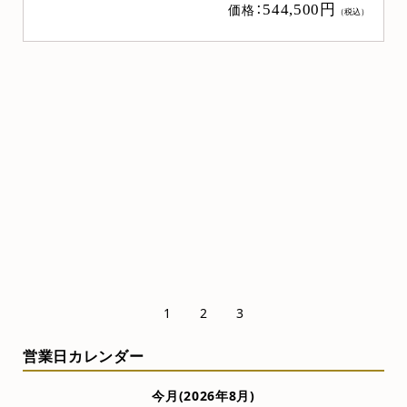
ニュー桜 桜 上置き20号
4,500円
（税込）
価格：
484,000
売れ筋
お勧め商品
1
2
3
営業日カレンダー
今月(2026年8月)