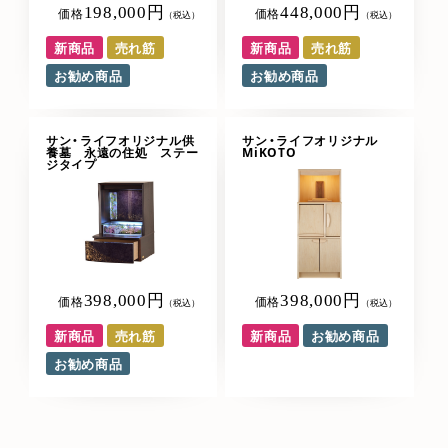
198,000円
448,000円
価格
価格
（税込）
（税込）
新商品
売れ筋
新商品
売れ筋
お勧め商品
お勧め商品
サン・ライフオリジナル供
サン・ライフオリジナル
養墓 永遠の住処 ステー
MiKOTO
ジタイプ
398,000円
398,000円
価格
価格
（税込）
（税込）
新商品
売れ筋
新商品
お勧め商品
お勧め商品