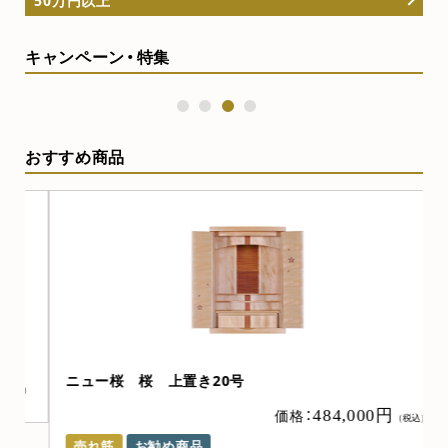
キャンペーン・特集
1
2
3
4
おすすめ商品
ニュー桜 桜 上置き20号
）
価格：
484,000円
（税込）
売れ筋
お勧め商品