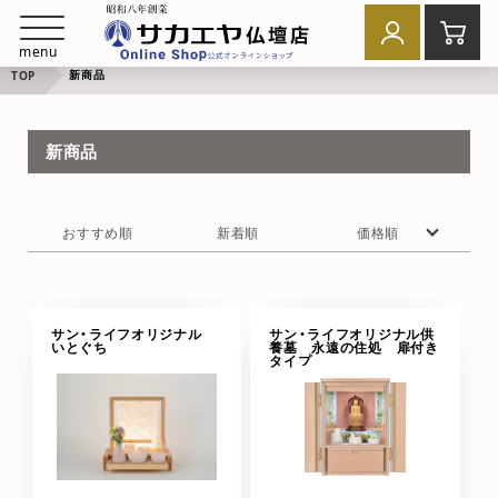
menu
新商品
TOP
新商品
おすすめ順
新着順
価格順
サン・ライフオリジナル
サン・ライフオリジナル供
いとぐち
養墓 永遠の住処 扉付き
タイプ