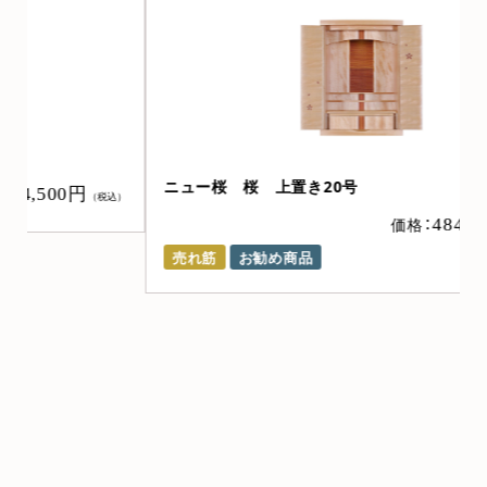
ニュー桜 桜 上置き20号
）
価格：
484,000円
（税込）
売れ筋
お勧め商品