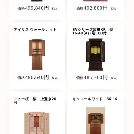
499,840円
492,800円
価格
価格
（税込）
（税込）
アイリス ウォールナット
BVシリーズ紫檀KR 聖
16-40（A)・彫LED付
486,640円
485,760円
価格
価格
（税込）
（税込）
ニュー桜 桜 上置き20
キャロールワイド 36-16
号