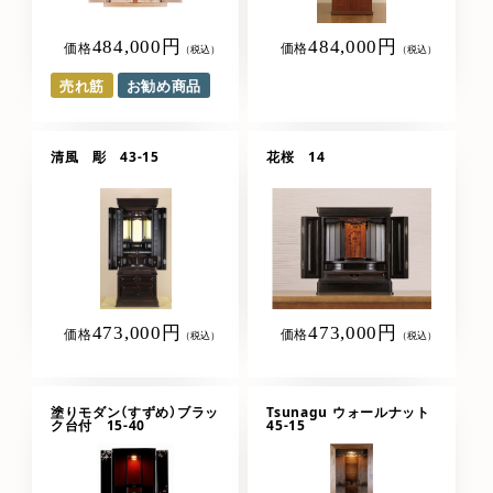
484,000円
484,000円
価格
価格
（税込）
（税込）
売れ筋
お勧め商品
清風 彫 43-15
花桜 14
473,000円
473,000円
価格
価格
（税込）
（税込）
塗りモダン（すずめ）ブラッ
Tsunagu ウォールナット
ク台付 15-40
45-15