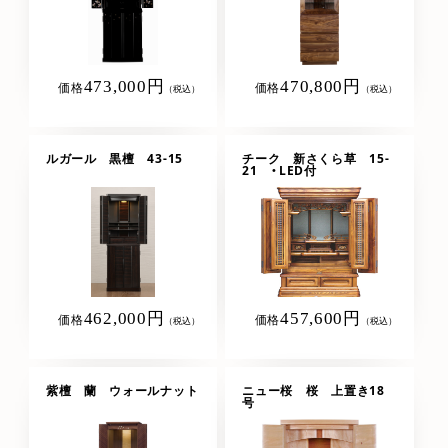
473,000円
470,800円
価格
価格
（税込）
（税込）
ルガール 黒檀 43-15
チーク 新さくら草 15-
21 ・LED付
462,000円
457,600円
価格
価格
（税込）
（税込）
紫檀 蘭 ウォールナット
ニュー桜 桜 上置き18
号