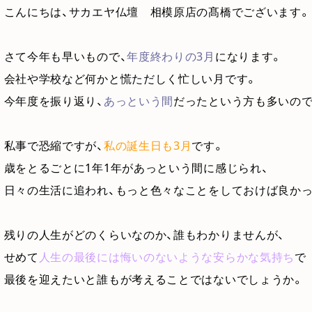
こんにちは、サカエヤ仏壇 相模原店の髙橋でございます。
さて今年も早いもので、
年度終わりの3月
になります。
会社や学校など何かと慌ただしく忙しい月です。
今年度を振り返り、
あっという間
だったという方も多いので
私事で恐縮ですが、
私の誕生日も3月
です。
歳をとるごとに1年1年があっという間に感じられ、
日々の生活に追われ、もっと色々なことをしておけば良か
残りの人生がどのくらいなのか、誰もわかりませんが、
せめて
人生の最後には悔いのないような安らかな気持ち
で
最後を迎えたいと誰もが考えることではないでしょうか。