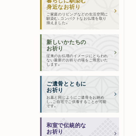
暮らしに馴染む
身近なお祈り
ご家庭のリビングなどの生活空間に
馴染む、コンパクトなお仏壇を取り
揃えました。
新しいかたちの
お祈り
従来のお仏壇のイメージにとらわれ
ない最新のお祈りの場をご用意いた
します。
ご遺骨とともに
お祈り
お墓と同じようにご遺骨をお納め
し、ご自宅でご供養することが可能
です。
和室で伝統的な
お祈り