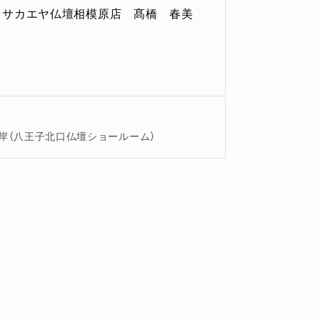
サカエヤ仏壇相模原店 髙橋 春美
岸（八王子北口仏壇ショールーム）