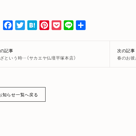
Facebook
Twitter
Hatena
Pinterest
Pocket
Line
共
有
の記事
次の記事
ざという時…（サカエヤ仏壇平塚本店）
春のお彼
お知らせ一覧へ戻る